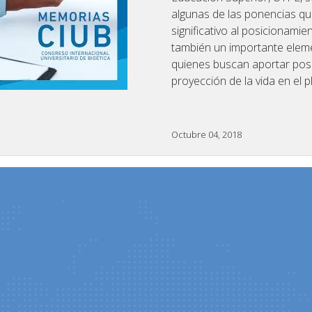
algunas de las ponencias qu
significativo al posicionamie
también un importante eleme
quienes buscan aportar posi
proyección de la vida en el p
Octubre 04, 2018