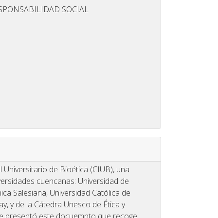
ESPONSABILIDAD SOCIAL
 Universitario de Bioética (CIUB), una
niversidades cuencanas: Universidad de
ica Salesiana, Universidad Católica de
y, y de la Cátedra Unesco de Ética y
se presentó este docuemnto
que recoge